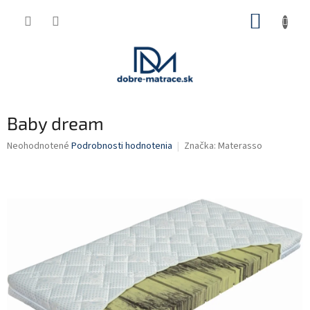
Prejsť
NÁKUP
na
obsah
KOŠÍK
Baby dream
Priemerné
Neohodnotené
Podrobnosti hodnotenia
Značka:
Materasso
hodnotenie
produktu
je
0,0
z
5
hviezdičiek.