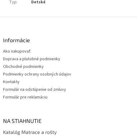
Typ
:
Detské
Z
á
p
ä
Informácie
t
Ako nakupovať
i
Doprava a platobné podmienky
e
Obchodné podmienky
Podmienky ochrany osobných údajov
Kontakty
Formulár na odstúpenie od zmluvy
Formulár pre reklamáciu
NA STIAHNUTIE
Katalóg Matrace a rošty