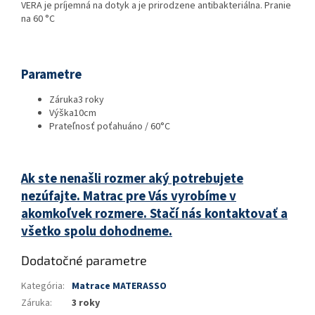
VERA je príjemná na dotyk a je prirodzene antibakteriálna. Pranie
na 60 °C
Parametre
Záruka
3 roky
Výška
10cm
Prateľnosť poťahu
áno / 60°C
Ak ste nenašli rozmer aký potrebujete
nezúfajte. Matrac pre Vás vyrobíme v
akomkoľvek rozmere. Stačí nás kontaktovať a
všetko spolu dohodneme.
Dodatočné parametre
Kategória
:
Matrace MATERASSO
Záruka
:
3 roky