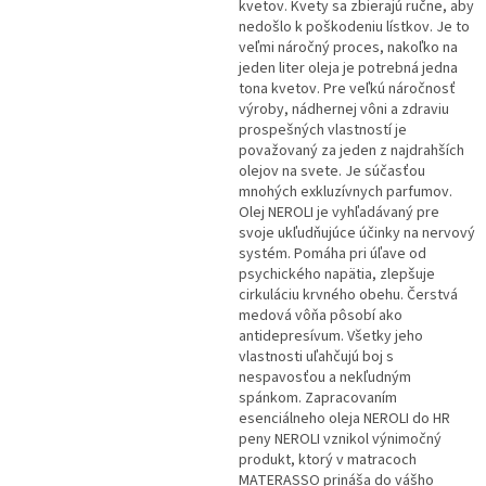
kvetov. Kvety sa zbierajú ručne, aby
nedošlo k poškodeniu lístkov. Je to
veľmi náročný proces, nakoľko na
jeden liter oleja je potrebná jedna
tona kvetov. Pre veľkú náročnosť
výroby, nádhernej vôni a zdraviu
prospešných vlastností je
považovaný za jeden z najdrahších
olejov na svete. Je súčasťou
mnohých exkluzívnych parfumov.
Olej NEROLI je vyhľadávaný pre
svoje ukľudňujúce účinky na nervový
systém. Pomáha pri úľave od
psychického napätia, zlepšuje
cirkuláciu krvného obehu. Čerstvá
medová vôňa pôsobí ako
antidepresívum. Všetky jeho
vlastnosti uľahčujú boj s
nespavosťou a nekľudným
spánkom. Zapracovaním
esenciálneho oleja NEROLI do HR
peny NEROLI vznikol výnimočný
produkt, ktorý v matracoch
MATERASSO prináša do vášho