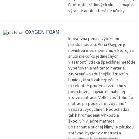
Bluetooth, rádiových vĺn, …) majú aj
výrazné antibakteriálne účinky.
OXYGEN FOAM
Inovatívna pena s výbornou
priedušnosťou. Pena Oxygen je
novinkou medzi penami, v ktorej sa
snúbi niekoľko jedinečných
vlastností. Vďaka špeciálnej metóde
vypeňovania má tento materiál
otvorenú – vzdušnejšiu štruktúru
buniek, ktorá zabezpečuje
excelentné prúdenie vzduchu v
povrchovej, najviac namáhanej
vrstve matraca. Veľkú časť toho čo
matrac pri používaní „vdýchne“
vzápätí „vydýchne“. Nedochádza
tak k hromadeniu vlhkosti a
škodlivín v jadre matraca.
Dosiahnutie suchej klímy je zárukou
správnej hygieny v matraci a
vynikajúcej termoregulácie.