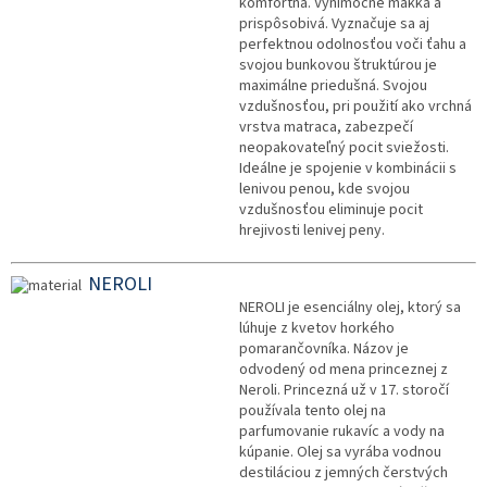
komfortná. Výnimočne mäkká a
prispôsobivá. Vyznačuje sa aj
perfektnou odolnosťou voči ťahu a
svojou bunkovou štruktúrou je
maximálne priedušná. Svojou
vzdušnosťou, pri použití ako vrchná
vrstva matraca, zabezpečí
neopakovateľný pocit sviežosti.
Ideálne je spojenie v kombinácii s
lenivou penou, kde svojou
vzdušnosťou eliminuje pocit
hrejivosti lenivej peny.
NEROLI
NEROLI je esenciálny olej, ktorý sa
lúhuje z kvetov horkého
pomarančovníka. Názov je
odvodený od mena princeznej z
Neroli. Princezná už v 17. storočí
používala tento olej na
parfumovanie rukavíc a vody na
kúpanie. Olej sa vyrába vodnou
destiláciou z jemných čerstvých