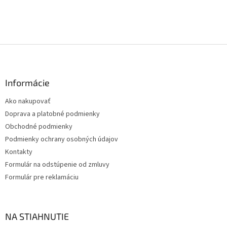
Z
á
p
ä
Informácie
t
Ako nakupovať
i
Doprava a platobné podmienky
e
Obchodné podmienky
Podmienky ochrany osobných údajov
Kontakty
Formulár na odstúpenie od zmluvy
Formulár pre reklamáciu
NA STIAHNUTIE