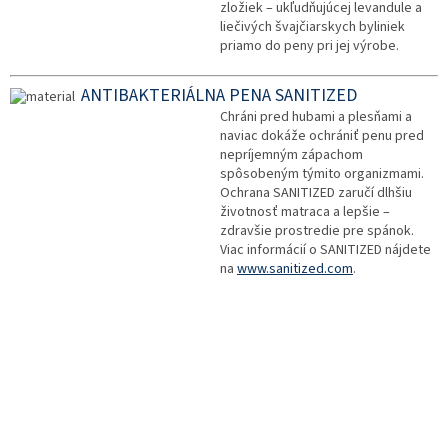
zložiek – ukľudňujúcej levandule a
liečivých švajčiarskych byliniek
priamo do peny pri jej výrobe.
ANTIBAKTERIÁLNA PENA SANITIZED
Chráni pred hubami a plesňami a
naviac dokáže ochrániť penu pred
nepríjemným zápachom
spôsobeným týmito organizmami.
Ochrana SANITIZED zaručí dlhšiu
životnosť matraca a lepšie –
zdravšie prostredie pre spánok.
Viac informácií o SANITIZED nájdete
na
www.sanitized.com
.