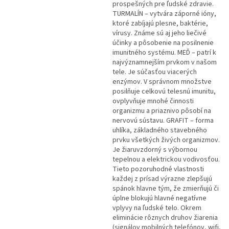
prospešných pre ľudské zdravie.
TURMALÍN – vytvára záporné ióny,
ktoré zabíjajú plesne, baktérie,
vírusy. Známe sú aj jeho liečivé
účinky a pôsobenie na posilnenie
imunitného systému. MEĎ – patrí k
najvýznamnejším prvkom v našom
tele. Je súčasťou viacerých
enzýmov. V správnom množstve
posilňuje celkovú telesnú imunitu,
ovplyvňuje mnohé činnosti
organizmu a priaznivo pôsobí na
nervovú sústavu. GRAFIT – forma
uhlíka, základného stavebného
prvku všetkých živých organizmov.
Je žiaruvzdorný s výbornou
tepelnou a elektrickou vodivosťou.
Tieto pozoruhodné vlastnosti
každej z prísad výrazne zlepšujú
spánok hlavne tým, že zmierňujú či
úplne blokujú hlavné negatívne
vplyvy na ľudské telo. Okrem
eliminácie rôznych druhov žiarenia
(signálov mobilných telefónov, wifi,