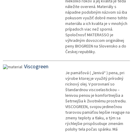
niekoľko rokov a jej kvalita je teda
náležite overená. Materiály s
nápadne podobným názvom sú iba
pokusom využiť dobré meno tohto
materiálu a ich kvalita je v mnohých
prípadoch viac než sporná.
Spoločnosť MATERASSO je
výhradným dovozcom originálnej
peny BIOGREEN na Slovensko a do
Českej republiky.
Viscogreen
Je pamäťová ( „lenivá“ ) pena, pri
výrobe ktorej je využitý prírodný
ricínový olej. V porovnaní so
štandardnou viscoelastickou –
lenivou penou je komfortnejšia a
šetrnejšia k životnému prostrediu.
VISCOGREEN, svojou jedinečnou
tvarovou pamäťou lepšie reaguje na
zmeny teploty a tlaku, a tým sa
rýchlejšie prispôsobuje zmenám
polohy tela počas spánku. Má