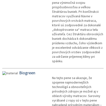
pena výnimočná svojou
prispôsobivosťou a veľkou
štruktúrou buniek. Pri konštrukcii
matracov využívaná hlavne v
povrchových vrstvách matraca,
ktoré sú zodpovedné za dokonalé
„dokopírovanie sa“ matraca telu
užívateľa. Cez štruktúru obrovských
buniek dochádza k dokonalému
prúdeniu vzduchu, čoho výsledkom
je excelentné odvádzanie vlhkosti z
povrchových vrstiev zodpovedné
za udržanie príjemnej klímy pri
spánku.
Biogreen
Na tejto pene sa ukazuje, že
spojenie najmodernejších
technológií a obnoviteľných
prírodných zdrojov je možné aj v
oblasti výroby matracov. Suroviny
vyrábané z ropy sú v tejto pene
nahradené prírodným materiálom –