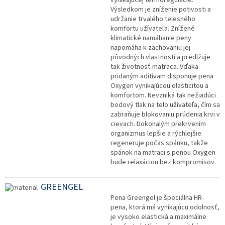
Výsledkom je zníženie potivosti a
udržanie trvalého telesného
komfortu užívateľa. Znížené
klimatické namáhanie peny
napomáha k zachovaniu jej
pôvodných vlastností a predlžuje
tak životnosť matraca. Vďaka
pridaným aditívam disponuje pena
Oxygen vynikajúcou elasticitou a
komfortom. Nevzniká tak nežiadúci
bodový tlak na telo užívateľa, čím sa
zabraňuje blokovaniu prúdenia krvi v
cievach. Dokonalým prekrvením
organizmus lepšie a rýchlejšie
regeneruje počas spánku, takže
spánok na matraci s penou Oxygen
bude relaxáciou bez kompromisov.
GREENGEL
Pena Greengel je špeciálna HR-
pena, ktorá má vynikajúcu odolnosť,
je vysoko elastická a maximálne