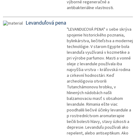
výborné regeneračné a
antibakteriálne vlastnosti.
Levanduľová pena
"LEVANDUĽOVÁ PENA" v sebe skrýva
spojenie historického poznania,
bylinkárstva, liečiteľstva a modernej
technológie. V starom Egypte bola
levanduľa využívaná v kozmetike a
pri výrobe parfumov. Masti a vonné
oleje z levandule používala iba
najvyššia vrstva – kráľovská rodina
a cirkevní hodnostári. Keď
archeológovia otvorili
Tutanchámonovu hrobku, v
hlinených nádobách našli
balzamovaciu masť s obsahom
levandule. Rimania ešte viac
poodhalili liečivé účinky levandule a
p rostredníctvom aromaterapie
liečili bolesti hlavy, stavy úzkosti a
depresie. Levanduľu používali ako
repelent, alebo antiseptikum. Ako