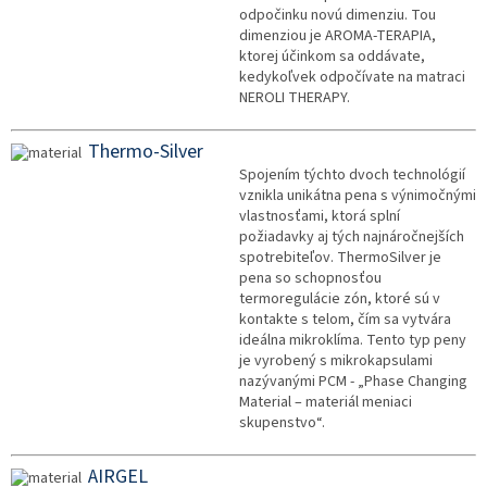
odpočinku novú dimenziu. Tou
dimenziou je AROMA-TERAPIA,
ktorej účinkom sa oddávate,
kedykoľvek odpočívate na matraci
NEROLI THERAPY.
Thermo-Silver
Spojením týchto dvoch technológií
vznikla unikátna pena s výnimočnými
vlastnosťami, ktorá splní
požiadavky aj tých najnáročnejších
spotrebiteľov. ThermoSilver je
pena so schopnosťou
termoregulácie zón, ktoré sú v
kontakte s telom, čím sa vytvára
ideálna mikroklíma. Tento typ peny
je vyrobený s mikrokapsulami
nazývanými PCM - „Phase Changing
Material – materiál meniaci
skupenstvo“.
AIRGEL