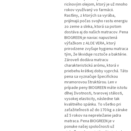
ricínovým olejom, ktorý je už mnoho
rokov využívaný vo farmácii.
Rastliny, z ktorých sa vyrába,
prijímajú počas svojho rastu energiu
zo zeme a slnka, ktorá sa potom
dostáva aj do našich matracov. Pena
BIOGREEN je naviac napustená
výťažkom z ALOE VERA, ktorý
prirodzene zvyšuje hygienu matraca
tým, že likviduje roztoče a baktérie.
Zároveň dodáva matracu
charakteristickú arómu, ktorá v
priebehu krátkej doby vyprchá. Táto
pena sa vyznačuje špecifickou
mramorovou štruktúrou. Len v
prípade peny BIOGREEN máte istotu
dlhej životnosti, tvarovej stálosti,
vysokej elasticity, následne tak
kvalitného spánku. To všetko pri
zaťažiteľnosti až do 170 kg a záruke
až 5 rokov na nepreležanie jadra
matraca. Pena BIOGREEN je v
ponuke našej spoločnosti už