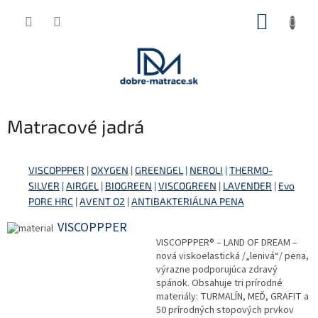
Prejsť
NÁKUP
na
obsah
KOŠÍK
Matracové jadrá
VISCOPPPER
|
OXYGEN
|
GREENGEL
|
NEROLI
|
THERMO-
SILVER
|
AIRGEL
|
BIOGREEN
|
VISCOGREEN
|
LAVENDER
|
Evo
PORE HRC
|
AVENT O2
|
ANTIBAKTERIÁLNA PENA
VISCOPPPER
VISCOPPPER® – LAND OF DREAM –
nová viskoelastická /„lenivá“/ pena,
výrazne podporujúca zdravý
spánok. Obsahuje tri prírodné
materiály: TURMALÍN, MEĎ, GRAFIT a
50 prírodných stopových prvkov