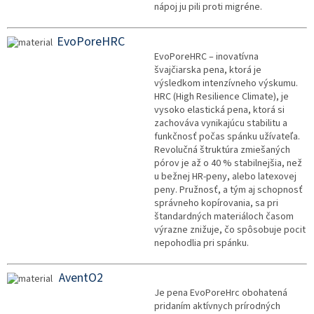
nápoj ju pili proti migréne.
EvoPoreHRC
EvoPoreHRC – inovatívna
švajčiarska pena, ktorá je
výsledkom intenzívneho výskumu.
HRC (High Resilience Climate), je
vysoko elastická pena, ktorá si
zachováva vynikajúcu stabilitu a
funkčnosť počas spánku užívateľa.
Revolučná štruktúra zmiešaných
pórov je až o 40 % stabilnejšia, než
u bežnej HR-peny, alebo latexovej
peny. Pružnosť, a tým aj schopnosť
správneho kopírovania, sa pri
štandardných materiáloch časom
výrazne znižuje, čo spôsobuje pocit
nepohodlia pri spánku.
AventO2
Je pena EvoPoreHrc obohatená
pridaním aktívnych prírodných