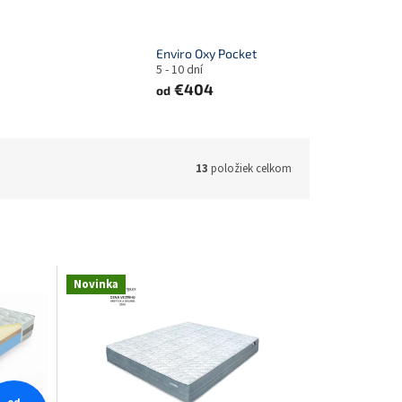
Enviro Oxy Pocket
5 - 10 dní
€404
od
13
položiek celkom
Novinka