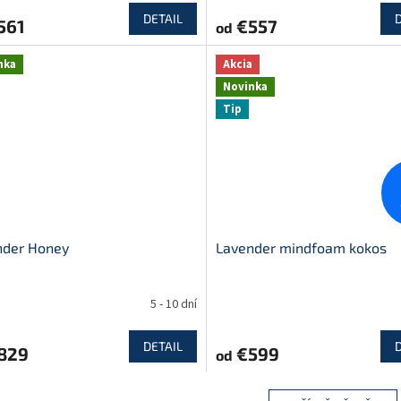
DETAIL
561
€557
od
nka
Akcia
Novinka
Tip
nder Honey
Lavender mindfoam kokos
5 - 10 dní
DETAIL
829
€599
od