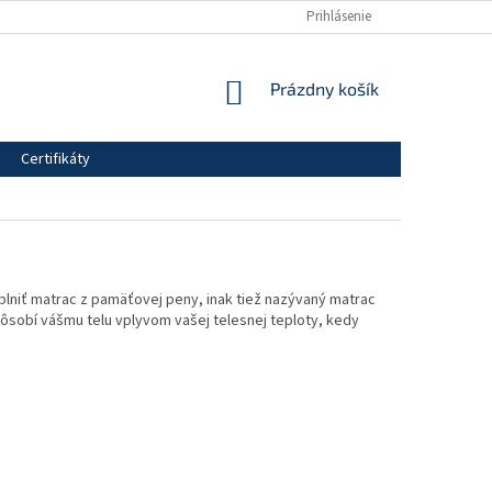
 PODMIENKY
PODMIENKY OCHRANY OSOBNÝCH ÚDAJOV
Prihlásenie
KONTAKTY
NÁKUPNÝ
Prázdny košík
KOŠÍK
Certifikáty
lniť matrac z pamäťovej peny, inak tiež nazývaný matrac
pôsobí vášmu telu vplyvom vašej telesnej teploty, kedy