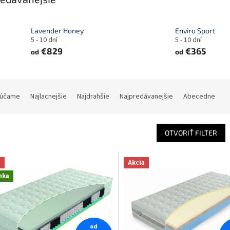
Lavender Honey
Enviro Sport
5 - 10 dní
5 - 10 dní
€829
€365
od
od
účame
Najlacnejšie
Najdrahšie
Najpredávanejšie
Abecedne
OTVORIŤ FILTER
a
Akcia
nka
od