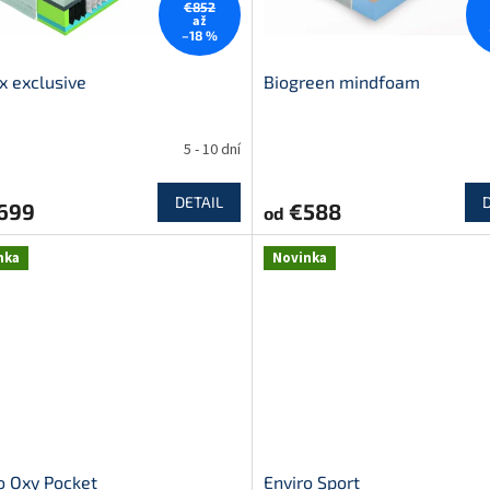
€852
až
–18 %
x exclusive
Biogreen mindfoam
5 - 10 dní
DETAIL
699
€588
od
nka
Novinka
o Oxy Pocket
Enviro Sport