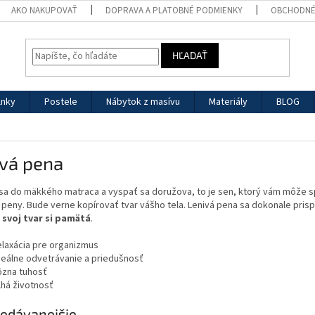
AKO NAKUPOVAŤ
DOPRAVA A PLATOBNÉ PODMIENKY
OBCHODNÉ
HĽADAŤ
lnky
Postele
Nábytok z masívu
Materiály
BLOG
ivá pena
sa do mäkkého matraca a vyspať sa doružova, to je sen, ktorý vám môže sp
j peny. Bude verne kopírovať tvar vášho tela. Lenivá pena sa dokonale pris
svoj tvar si pamätá
.
elaxácia pre organizmus
deálne odvetrávanie a priedušnosť
ôzna tuhosť
lhá životnosť
edávanejšie