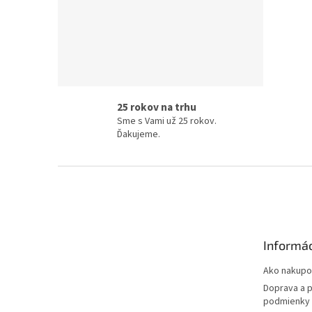
25 rokov na trhu
Sme s Vami už 25 rokov.
Ďakujeme.
Z
á
p
ä
t
Informá
i
e
Ako nakupo
Doprava a 
podmienky