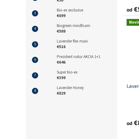
€50
€
od
Bio-ex exclusive
€699
Novi
Biogreen mindfoam
€588
Lavender flex maxi
€516
Prezident natur AKCIA 1+1
€646
Super bio-ex
€399
Lave
Lavender Honey
€829
€
od