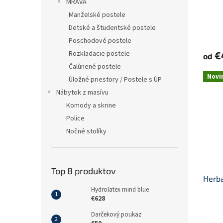
MRAVA
Manželské postele
Detské a študentské postele
Poschodové postele
Rozkladacie postele
€
od
Čalúnené postele
Novi
Úložné priestory / Postele s ÚP
Nábytok z masívu
Komody a skrine
Police
Nočné stolíky
Top 8 produktov
Herba
Hydrolatex mind blue
€628
Darčekový poukaz