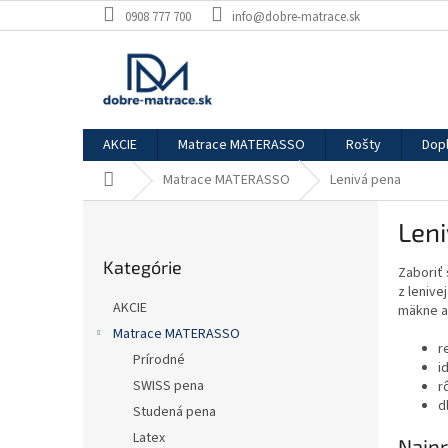
Prejsť
0908 777 700
info@dobre-matrace.sk
na
obsah
AKCIE
Matrace MATERASSO
Rošty
Dop
Domov
Matrace MATERASSO
Lenivá pena
B
Len
o
Preskočiť
č
Kategórie
kategórie
Zaboriť 
n
z lenive
ý
AKCIE
mäkne a
p
Matrace MATERASSO
a
r
Prírodné
n
i
e
SWISS pena
r
d
l
Studená pena
Latex
Najpr