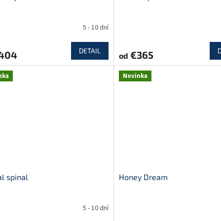
5 - 10 dní
DETAIL
404
€365
od
nka
Novinka
l spinal
Honey Dream
5 - 10 dní