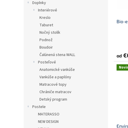
t
Doplnky
o
o
d
Interiérové
v
u
Kreslo
Bio-e
k
Taburet
t
Nočný stolík
o
Podnož
v
Boudoir
€
Čalúnená stena WALL
od
Posteľové
Novi
Anatomické vankúše
Vankúše a paplóny
Matracové topy
Chrániče matracov
Detský program
Postele
MATERASSO
NEW DESIGN
Envir