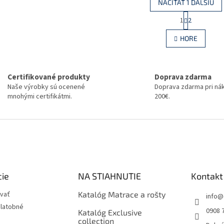
NAČÍTAŤ 1 ĎALŠIU
S
1
2
O
t
r
v
HORE
á
l
n
á
k
d
o
a
v
Certifikované produkty
Doprava zdarma
c
a
Naše výrobky sú ocenené
Doprava zdarma pri ná
i
n
mnohými certifikátmi.
200€.
e
i
e
p
r
v
k
y
v
ý
cie
NA STIAHNUTIE
Kontakt
p
i
vať
Katalóg Matrace a rošty
s
info
@
u
platobné
0908 
Katalóg Exclusive
collection