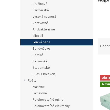
Pružinové
Partnerské
Vysoká nosnosť
Zdravotné
Antibakteriálne
Eliocell
R
Lenivá pena
a
Odpor
Sendvičové
d
Detské
e
Seniorské
n
i
Študentské
e
BEAST kolekcia
V
p
Akci
ý
Rošty
r
Novi
p
Masívne
o
i
Lamelové
d
s
u
Polohovateľné ručne
p
k
Polohovateľné elektricky
r