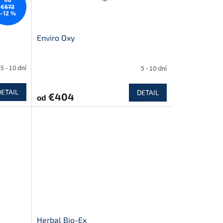
od
€672
–12 %
Enviro Oxy
5 - 10 dní
5 - 10 dní
DETAIL
DETAIL
€404
od
Herbal Bio-Ex