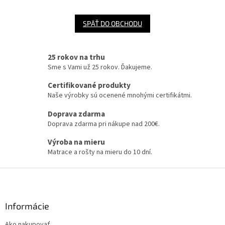
SPÄŤ DO OBCHODU
25 rokov na trhu
Sme s Vami už 25 rokov. Ďakujeme.
Certifikované produkty
Naše výrobky sú ocenené mnohými certifikátmi.
Doprava zdarma
Doprava zdarma pri nákupe nad 200€.
Výroba na mieru
Matrace a rošty na mieru do 10 dní.
Z
á
p
ä
Informácie
t
Ako nakupovať