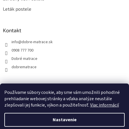
Leták postele
Kontakt
info
@
dobre-matrace.sk
0908 777 700
Dobré matrace
dobrematrace
Facebook
Používame súbory cookie, aby sme vám umožnili pohodlné
prehliadanie webovej stránky a vďaka analýze neustále
zlepšovali jej funkcie, výkon a použiteľnosť.
Viac informácií
Vytvoril Shoptet
Nastavenie