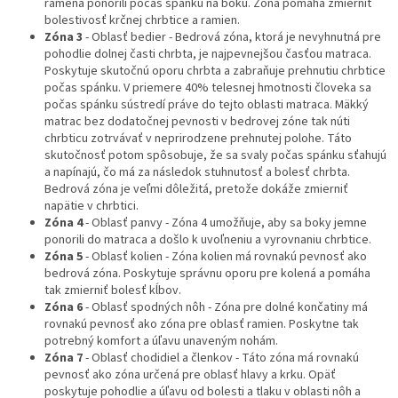
ramená ponorili počas spánku na boku. Zóna pomáha zmierniť
bolestivosť krčnej chrbtice a ramien.
Zóna 3
- Oblasť bedier - Bedrová zóna, ktorá je nevyhnutná pre
pohodlie dolnej časti chrbta, je najpevnejšou časťou matraca.
Poskytuje skutočnú oporu chrbta a zabraňuje prehnutiu chrbtice
počas spánku. V priemere 40% telesnej hmotnosti človeka sa
počas spánku sústredí práve do tejto oblasti matraca. Mäkký
matrac bez dodatočnej pevnosti v bedrovej zóne tak núti
chrbticu zotrvávať v neprirodzene prehnutej polohe. Táto
skutočnosť potom spôsobuje, že sa svaly počas spánku sťahujú
a napínajú, čo má za následok stuhnutosť a bolesť chrbta.
Bedrová zóna je veľmi dôležitá, pretože dokáže zmierniť
napätie v chrbtici.
Zóna 4
- Oblasť panvy - Zóna 4 umožňuje, aby sa boky jemne
ponorili do matraca a došlo k uvoľneniu a vyrovnaniu chrbtice.
Zóna 5
- Oblasť kolien - Zóna kolien má rovnakú pevnosť ako
bedrová zóna. Poskytuje správnu oporu pre kolená a pomáha
tak zmierniť bolesť kĺbov.
Zóna 6
- Oblasť spodných nôh - Zóna pre dolné končatiny má
rovnakú pevnosť ako zóna pre oblasť ramien. Poskytne tak
potrebný komfort a úľavu unaveným nohám.
Zóna 7
- Oblasť chodidiel a členkov - Táto zóna má rovnakú
pevnosť ako zóna určená pre oblasť hlavy a krku. Opäť
poskytuje pohodlie a úľavu od bolesti a tlaku v oblasti nôh a