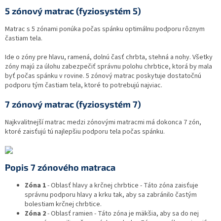
5 zónový matrac (fyziosystém 5)
Matrac s 5 zónami ponúka počas spánku optimálnu podporu rôznym
častiam tela.
Ide o zóny pre hlavu, ramená, dolnú časť chrbta, stehná a nohy. Všetky
zóny majú za úlohu zabezpečiť správnu polohu chrbtice, ktorá by mala
byť počas spánku v rovine. 5 zónový matrac poskytuje dostatočnú
podporu tým častiam tela, ktoré to potrebujú najviac.
7 zónový matrac (fyziosystém 7)
Najkvalitnejší matrac medzi zónovými matracmi má dokonca 7 zón,
ktoré zaisťujú tú najlepšiu podporu tela počas spánku.
Popis 7 zónového matraca
Zóna 1
- Oblasť hlavy a krčnej chrbtice - Táto zóna zaisťuje
správnu podporu hlavy a krku tak, aby sa zabránilo častým
bolestiam krčnej chrbtice.
Zóna 2
- Oblasť ramien - Táto zóna je mäkšia, aby sa do nej