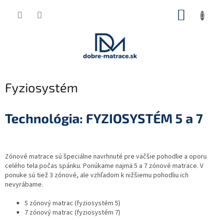
Prejsť
NÁKUP
na
obsah
KOŠÍK
Fyziosystém
Technológia: FYZIOSYSTÉM 5 a 7
Zónové matrace sú špeciálne navrhnuté pre väčšie pohodlie a oporu
celého tela počas spánku. Ponúkame najmä 5 a 7 zónové matrace. V
ponuke sú tiež 3 zónové, ale vzhľadom k nižšiemu pohodliu ich
nevyrábame.
5 zónový matrac (fyziosystém 5)
7 zónový matrac (fyziosystém 7)