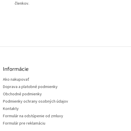
členkov.
Z
á
p
ä
Informácie
t
Ako nakupovať
i
Doprava a platobné podmienky
e
Obchodné podmienky
Podmienky ochrany osobných údajov
Kontakty
Formulár na odstúpenie od zmluvy
Formulár pre reklamáciu