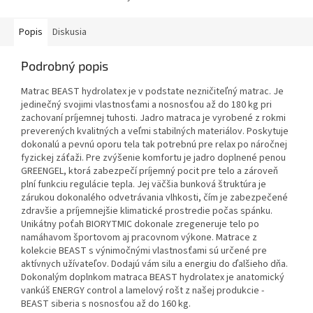
Popis
Diskusia
Podrobný popis
Matrac BEAST hydrolatex je v podstate nezničiteľný matrac. Je
jedinečný svojimi vlastnosťami a nosnosťou až do 180 kg pri
zachovaní príjemnej tuhosti. Jadro matraca je vyrobené z rokmi
preverených kvalitných a veľmi stabilných materiálov. Poskytuje
dokonalú a pevnú oporu tela tak potrebnú pre relax po náročnej
fyzickej záťaži. Pre zvýšenie komfortu je jadro doplnené penou
GREENGEL, ktorá zabezpečí príjemný pocit pre telo a zároveň
plní funkciu regulácie tepla. Jej väčšia bunková štruktúra je
zárukou dokonalého odvetrávania vlhkosti, čím je zabezpečené
zdravšie a príjemnejšie klimatické prostredie počas spánku.
Unikátny poťah BIORYTMIC dokonale zregeneruje telo po
namáhavom športovom aj pracovnom výkone. Matrace z
kolekcie BEAST s výnimočnými vlastnosťami sú určené pre
aktívnych užívateľov. Dodajú vám silu a energiu do ďalšieho dňa.
Dokonalým doplnkom matraca BEAST hydrolatex je anatomický
vankúš ENERGY control a lamelový rošt z našej produkcie -
BEAST siberia s nosnosťou až do 160 kg.