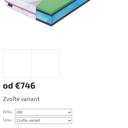
od
€746
Jednotková
Zvoľte variant
cena:
Dĺžka
Šírka