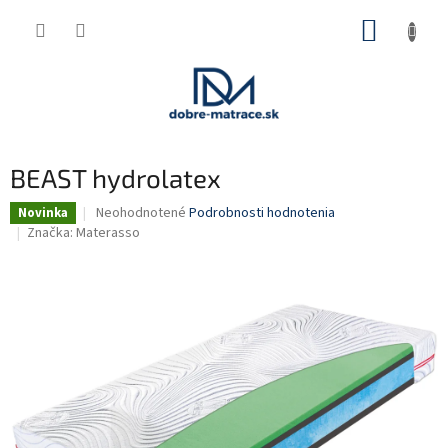
Prejsť
NÁKUP
na
obsah
KOŠÍK
BEAST hydrolatex
Priemerné
Neohodnotené
Podrobnosti hodnotenia
Novinka
hodnotenie
Značka:
Materasso
produktu
je
0,0
z
5
hviezdičiek.