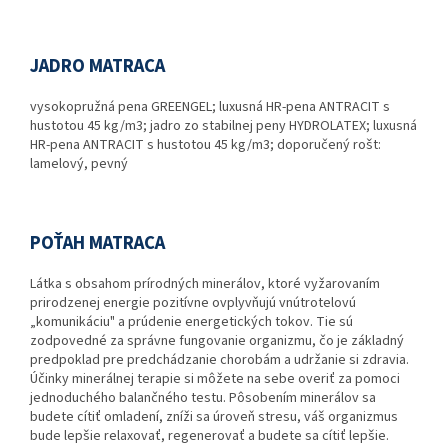
JADRO MATRACA
vysokopružná pena GREENGEL; luxusná HR-pena ANTRACIT s
hustotou 45 kg/m3; jadro zo stabilnej peny HYDROLATEX; luxusná
HR-pena ANTRACIT s hustotou 45 kg/m3; doporučený rošt:
lamelový, pevný
POŤAH MATRACA
Látka s obsahom prírodných minerálov, ktoré vyžarovaním
prirodzenej energie pozitívne ovplyvňujú vnútrotelovú
„komunikáciu" a prúdenie energetických tokov. Tie sú
zodpovedné za správne fungovanie organizmu, čo je základný
predpoklad pre predchádzanie chorobám a udržanie si zdravia.
Účinky minerálnej terapie si môžete na sebe overiť za pomoci
jednoduchého balančného testu. Pôsobením minerálov sa
budete cítiť omladení, zníži sa úroveň stresu, váš organizmus
bude lepšie relaxovať, regenerovať a budete sa cítiť lepšie.