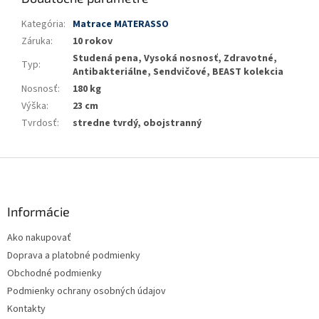
Kategória
:
Matrace MATERASSO
Záruka
:
10 rokov
Studená pena, Vysoká nosnosť, Zdravotné,
Typ
:
Antibakteriálne, Sendvičové, BEAST kolekcia
Nosnosť
:
180 kg
Výška
:
23 cm
Tvrdosť
:
stredne tvrdý, obojstranný
Z
á
p
ä
Informácie
t
Ako nakupovať
i
Doprava a platobné podmienky
e
Obchodné podmienky
Podmienky ochrany osobných údajov
Kontakty