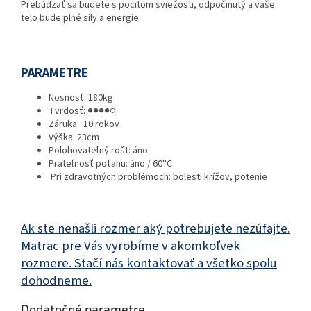
Prebúdzať sa budete s pocitom sviežosti, odpočinutý a vaše
telo bude plné sily a energie.
PARAMETRE
Nosnosť: 18
0kg
Tvrdosť:
●●●●○
Záruka:
10 rokov
Výška:
23cm
Polohovateľný rošt:
áno
Prateľnosť poťahu:
áno / 60°C
Pri zdravotných problémoch: bolesti krížov, potenie
Ak ste nenašli rozmer aký potrebujete nezúfajte.
Matrac pre Vás vyrobíme v akomkoľvek
rozmere. Stačí nás kontaktovať a všetko spolu
dohodneme.
Dodatočné parametre