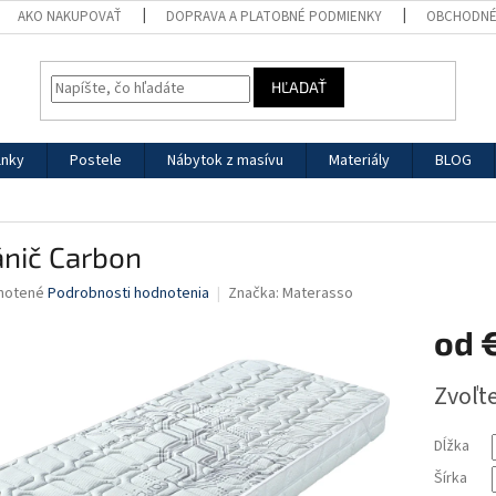
AKO NAKUPOVAŤ
DOPRAVA A PLATOBNÉ PODMIENKY
OBCHODNÉ
HĽADAŤ
lnky
Postele
Nábytok z masívu
Materiály
BLOG
ánič Carbon
né
notené
Podrobnosti hodnotenia
Značka:
Materasso
nie
od
u
Jednotk
Zvoľte
cena:
iek.
Dĺžka
Šírka