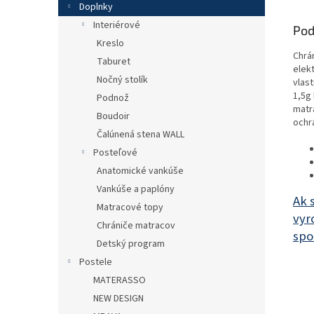
Doplnky
Interiérové
Pod
Kreslo
Chrá
Taburet
elek
Nočný stolík
vlast
1,5g
Podnož
matr
Boudoir
ochr
Čalúnená stena WALL
Posteľové
Anatomické vankúše
Vankúše a paplóny
Ak 
Matracové topy
vyr
Chrániče matracov
spo
Detský program
Postele
MATERASSO
NEW DESIGN