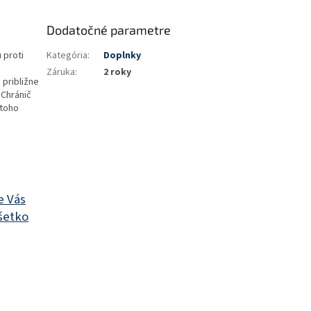
Dodatočné parametre
 proti
Kategória
:
Doplnky
Záruka
:
2 roky
 približne
 Chránič
 toho
e Vás
šetko