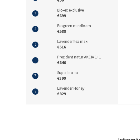
€50
Bio-ex exclusive
€699
Biogreen mindfoam
€588
Lavender flex maxi
€516
Prezident natur AKCIA 1+1
€646
Super bio-ex
€399
Lavender Honey
€829
Z
á
p
ä
t
Informá