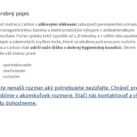
robný popis
nič matraca Carbon s
ulíkovými vláknami
zabezpečí permanentnú ochranu
tromagnetickému žiareniu a elektrostatickým výbojom s antibakteriálnymi
nosťami. Počas spánku totiž vypotíte až 1,5l tekutiny a z vášho tela opadne
 lupín a odumretých zvyškov kože, ktoré sú ideálnou potravou pre roztoče.
aca Carbon však
udrží vaše lôžko v dobrej hygienickej kondícii
. Okrem
áni váš matrac pred:
opotrebovaním
znečistením
roztočmi
ste nenašli rozmer aký potrebujete nezúfajte. Chránič pr
obíme v akomkoľvek rozmere. Stačí nás kontaktovať a v
lu dohodneme.