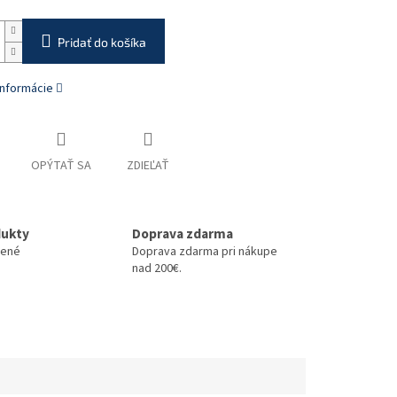
Pridať do košíka
informácie
OPÝTAŤ SA
ZDIEĽAŤ
dukty
Doprava zdarma
nené
Doprava zdarma pri nákupe
nad 200€.