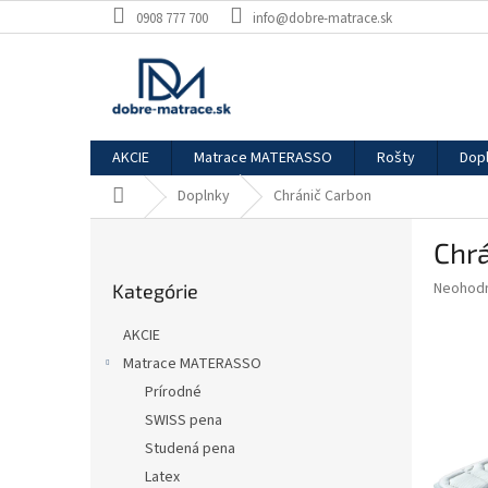
Prejsť
0908 777 700
info@dobre-matrace.sk
na
obsah
AKCIE
Matrace MATERASSO
Rošty
Dop
Domov
Doplnky
Chránič Carbon
B
Chr
o
Preskočiť
č
Priemer
Neohod
Kategórie
kategórie
n
hodnote
ý
produkt
AKCIE
p
je
Matrace MATERASSO
0,0
a
z
Prírodné
n
5
e
SWISS pena
hviezdič
l
Studená pena
Latex