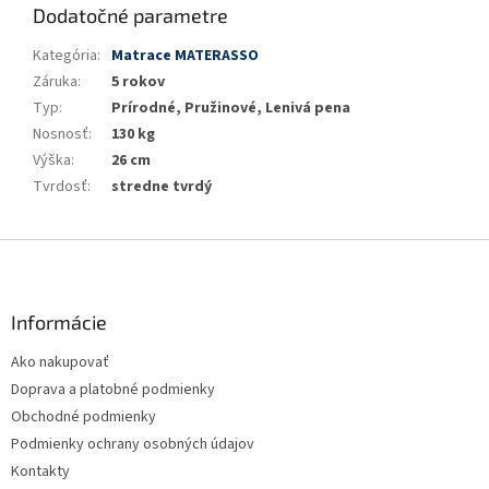
Dodatočné parametre
Kategória
:
Matrace MATERASSO
Záruka
:
5 rokov
Typ
:
Prírodné, Pružinové, Lenivá pena
Nosnosť
:
130 kg
Výška
:
26 cm
Tvrdosť
:
stredne tvrdý
Z
á
p
ä
Informácie
t
Ako nakupovať
i
Doprava a platobné podmienky
e
Obchodné podmienky
Podmienky ochrany osobných údajov
Kontakty