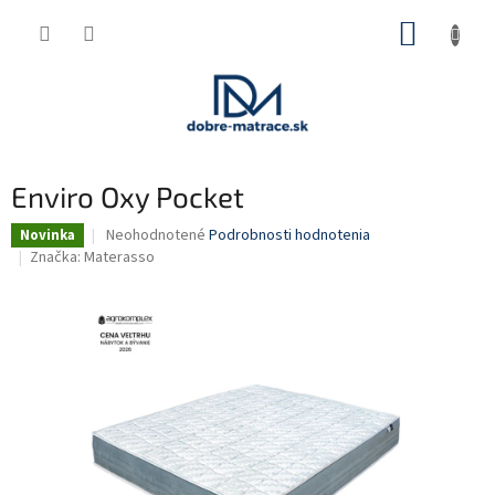
Prejsť
NÁKUP
na
obsah
KOŠÍK
Enviro Oxy Pocket
Priemerné
Neohodnotené
Podrobnosti hodnotenia
Novinka
hodnotenie
Značka:
Materasso
produktu
je
0,0
z
5
hviezdičiek.