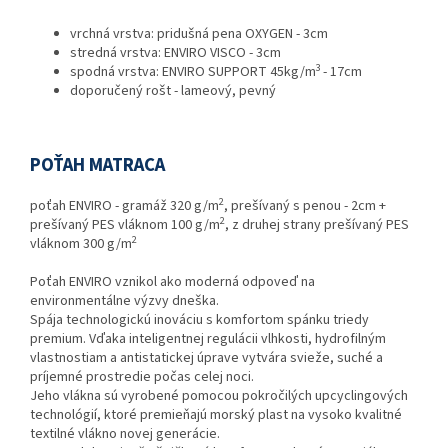
vrchná vrstva: pridušná pena OXYGEN - 3cm
stredná vrstva: ENVIRO VISCO - 3cm
3
spodná vrstva: ENVIRO SUPPORT 45kg/m
- 17cm
doporučený rošt - lameový, pevný
POŤAH MATRACA
2
poťah ENVIRO - gramáž 320 g/m
, prešívaný s penou - 2cm +
2
prešívaný PES vláknom 100 g/m
, z druhej strany prešívaný PES
2
vláknom 300 g/m
Poťah ENVIRO vznikol ako moderná odpoveď na
environmentálne výzvy dneška.
Spája technologickú inováciu s komfortom spánku triedy
premium. Vďaka inteligentnej regulácii vlhkosti, hydrofilným
vlastnostiam a antistatickej úprave vytvára svieže, suché a
príjemné prostredie počas celej noci.
Jeho vlákna sú vyrobené pomocou pokročilých upcyclingových
technológií, ktoré premieňajú morský plast na vysoko kvalitné
textilné vlákno novej generácie.