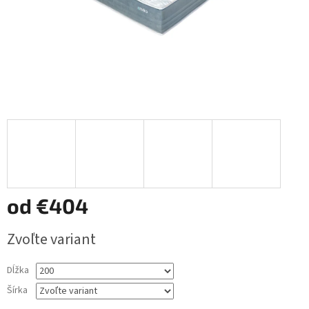
od
€404
Jednotková
Zvoľte variant
cena:
Dĺžka
Šírka