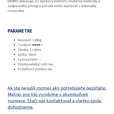
ENVIRO dokazuje, že špičkový komfort, moderné materiály a
zodpovedný prístup k prírode môžu existovať v dokonalej
rovnováhe.
PARAMETRE
Nosnosť:
130kg
Tvrdosť:
●●●●○
Záruka:
5 rokov
Výška:
26cm
Fyziosystém: ---
Polohovateľný rošt: nie
Prateľnosť poťahu: nie
Ak ste nenašli rozmer aký potrebujete nezúfajte.
Matrac pre Vás vyrobíme v akomkoľvek
rozmere. Stačí nás kontaktovať a všetko spolu
dohodneme.