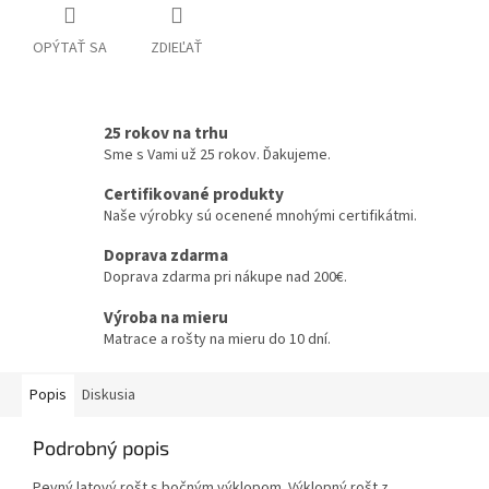
OPÝTAŤ SA
ZDIEĽAŤ
25 rokov na trhu
Sme s Vami už 25 rokov. Ďakujeme.
Certifikované produkty
Naše výrobky sú ocenené mnohými certifikátmi.
Doprava zdarma
Doprava zdarma pri nákupe nad 200€.
Výroba na mieru
Matrace a rošty na mieru do 10 dní.
Popis
Diskusia
Podrobný popis
Pevný latový rošt s bočným výklopom. Výklopný rošt z