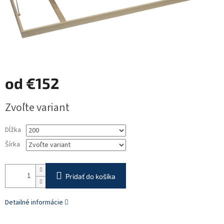
od
€152
Jednotková
Zvoľte variant
cena:
Dĺžka
Šírka
Pridať do košíka
Detailné informácie