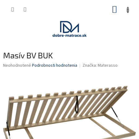
Prejsť
NÁKUP
na
obsah
KOŠÍK
Masív BV BUK
Priemerné
Neohodnotené
Podrobnosti hodnotenia
Značka:
Materasso
hodnotenie
produktu
je
0,0
z
5
hviezdičiek.