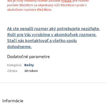
ako je čistý vnútorný rozmer postele!
Príklad:
pre rozmer
postele 90x200cm sa objednaný rošt 90x200cm vyrobí v
skutočnom rozmere 89x196cm
.
Ak ste nenašli rozmer aký potrebujete nezúfajte.
Rošt pre Vás vyrobíme v akomkoľvek rozmere.
Stačí nás kontaktovať a všetko spolu
dohodneme.
Dodatočné parametre
Kategória
:
Rošty
Záruka
:
10 rokov
Z
á
p
ä
Informácie
t