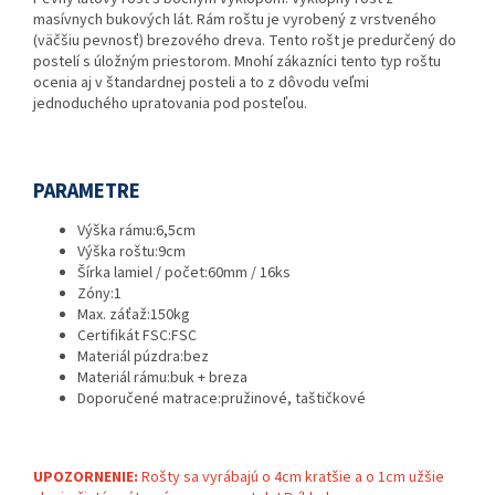
masívnych bukových lát. Rám roštu je vyrobený z vrstveného
(väčšiu pevnosť) brezového dreva. Tento rošt je predurčený do
postelí s úložným priestorom. Mnohí zákazníci tento typ roštu
ocenia aj v štandardnej posteli a to z dôvodu veľmi
jednoduchého upratovania pod posteľou.
PARAMETRE
Výška rámu:
6,5cm
Výška roštu:
9cm
Šírka lamiel / počet:
60mm / 16ks
Zóny:
1
Max. záťaž:
150kg
Certifikát FSC:
FSC
Materiál púzdra:
bez
Materiál rámu:
buk + breza
Doporučené matrace:
pružinové, taštičkové
UPOZORNENIE:
Rošty sa vyrábajú o 4cm kratšie a o 1cm užšie