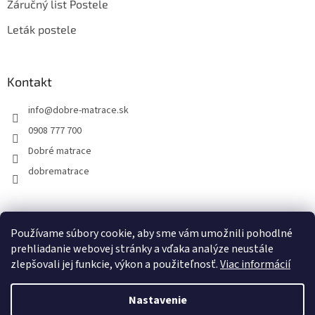
Záručný list Postele
Leták postele
Kontakt
info
@
dobre-matrace.sk
0908 777 700
Dobré matrace
dobrematrace
Facebook
Používame súbory cookie, aby sme vám umožnili pohodlné
prehliadanie webovej stránky a vďaka analýze neustále
zlepšovali jej funkcie, výkon a použiteľnosť.
Viac informácií
Vytvoril Shoptet
Nastavenie