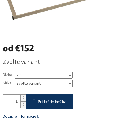
od
€152
Jednotková
Zvoľte variant
cena:
Dĺžka
Šírka
Pridať do košíka
Detailné informácie