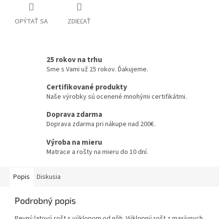
OPÝTAŤ SA
ZDIEĽAŤ
25 rokov na trhu
Sme s Vami už 25 rokov. Ďakujeme.
Certifikované produkty
Naše výrobky sú ocenené mnohými certifikátmi.
Doprava zdarma
Doprava zdarma pri nákupe nad 200€.
Výroba na mieru
Matrace a rošty na mieru do 10 dní.
Popis
Diskusia
Podrobný popis
Pevný latový rošt s výklopom od nôh. Výklopný rošt z masívnych