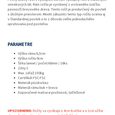
smrekových lát. Rám roštu je vyrobený z vrstveného (väčšiu
pevnosť) brezového dreva. Tento rošt je predurčený do postelí
s úložným priestorom. Mnohí zákazníci tento typ roštu ocenia aj
v štandardnej posteli a to z dôvodu veľmi jednoduchého
upratovania pod posteľou.
PARAMETRE
Výška rámu:
6,5cm
Výška roštu:
9cm
Šírka lamiel / počet:
60mm / 16ks
Zóny:
1
Max. záťaž:
150kg
Certifikát FSC:
FSC
Materiál púzdra:
bez
Materiál rámu:
buk + breza
Doporučené matrace:
pružinové, taštičkové
UPOZORNENIE:
Rošty sa vyrábajú o 4cm kratšie a o 1cm užšie