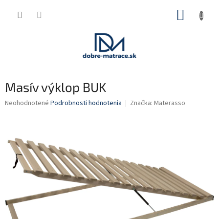
Prejsť
NÁKUP
na
obsah
KOŠÍK
Masív výklop BUK
Priemerné
Neohodnotené
Podrobnosti hodnotenia
Značka:
Materasso
hodnotenie
produktu
je
0,0
z
5
hviezdičiek.