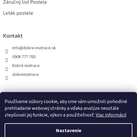
Záručný list Postele
Leták postele
Kontakt
info
@
dobre-matrace.sk
0908 777 700
Dobré matrace
dobrematrace
Facebook
Používame súbory cookie, aby sme vám umožnili pohodlné
prehliadanie webovej stránky a vďaka analýze neustále
zlepšovali jej funkcie, výkon a použiteľnosť.
Viac informácií
Vytvoril Shoptet
Nastavenie