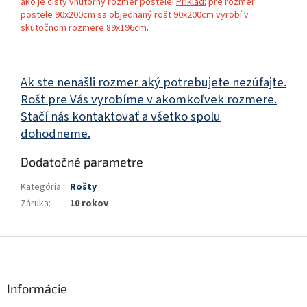
ako je čistý vnútorný rozmer postele!
Príklad:
pre rozmer
postele 90x200cm sa objednaný rošt 90x200cm vyrobí v
skutočnom rozmere 89x196cm
.
Ak ste nenašli rozmer aký potrebujete nezúfajte.
Rošt pre Vás vyrobíme v akomkoľvek rozmere.
Stačí nás kontaktovať a všetko spolu
dohodneme.
Dodatočné parametre
Kategória
:
Rošty
Záruka
:
10 rokov
Z
á
p
ä
Informácie
t