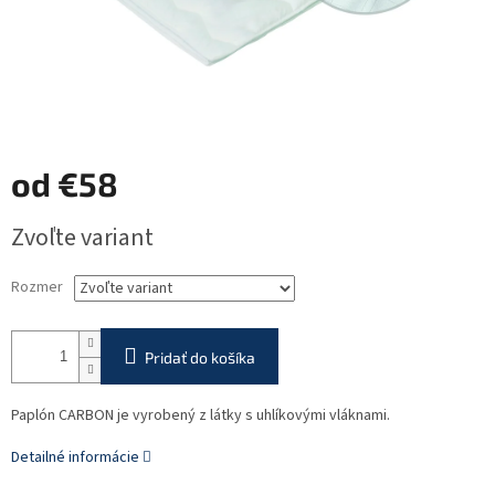
od
€58
Jednotková
Zvoľte variant
cena:
Rozmer
Pridať do košíka
Paplón CARBON je vyrobený z látky s uhlíkovými vláknami.
Detailné informácie