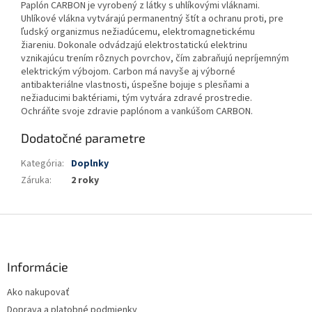
Paplón CARBON je vyrobený z látky s uhlíkovými vláknami.
Uhlíkové vlákna vytvárajú permanentný štít a ochranu proti, pre
ľudský organizmus nežiadúcemu, elektromagnetickému
žiareniu. Dokonale odvádzajú elektrostatickú elektrinu
vznikajúcu trením rôznych povrchov, čím zabraňujú nepríjemným
elektrickým výbojom. Carbon má navyše aj výborné
antibakteriálne vlastnosti, úspešne bojuje s plesňami a
nežiaducimi baktériami, tým vytvára zdravé prostredie.
Ochráňte svoje zdravie paplónom a vankúšom CARBON.
Dodatočné parametre
Kategória
:
Doplnky
Záruka
:
2 roky
Z
á
p
ä
Informácie
t
Ako nakupovať
i
Doprava a platobné podmienky