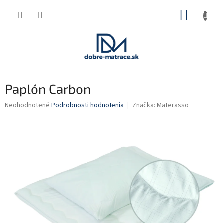
Prejsť
NÁKUP
na
obsah
KOŠÍK
Paplón Carbon
Priemerné
Neohodnotené
Podrobnosti hodnotenia
Značka:
Materasso
hodnotenie
produktu
je
0,0
z
5
hviezdičiek.