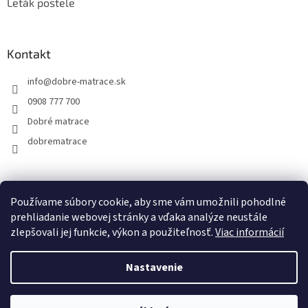
Leták postele
Kontakt
info
@
dobre-matrace.sk
0908 777 700
Dobré matrace
dobrematrace
Facebook
Používame súbory cookie, aby sme vám umožnili pohodlné
prehliadanie webovej stránky a vďaka analýze neustále
zlepšovali jej funkcie, výkon a použiteľnosť.
Viac informácií
Vytvoril Shoptet
Nastavenie
Copyright 2026
dobre-matrace.sk
. Všetky práva vyhradené.