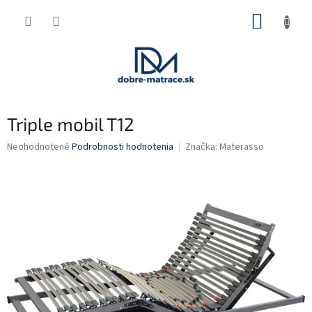
Prejsť
NÁKUP
na
obsah
KOŠÍK
Triple mobil T12
Priemerné
Neohodnotené
Podrobnosti hodnotenia
Značka:
Materasso
hodnotenie
produktu
je
0,0
z
5
hviezdičiek.