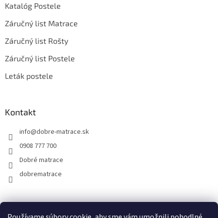
Katalóg Postele
Záručný list Matrace
Záručný list Rošty
Záručný list Postele
Leták postele
Kontakt
info
@
dobre-matrace.sk
0908 777 700
Dobré matrace
dobrematrace
Facebook
Používame súbory cookie, aby sme vám umožnili pohodlné