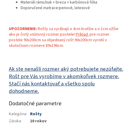
Materiál rámu:
buk + breza + karbónová fólia
Doporučené matrace:
penové, latexové
UPOZORNENIE:
Rošty sa vyrábajú o 4cm kratšie a o 1cm užšie
ako je čistý vnútorný rozmer postele!
Príklad:
pre rozmer
postele 90x200cm sa objednaný rošt 90x200cm vyrobí v
skutočnom rozmere 89x196cm
.
Ak ste nenašli rozmer aký potrebujete nezúfajte.
Rošt pre Vás vyrobíme v akomkoľvek rozmere.
Stačí nás kontaktovať a všetko spolu
dohodneme.
Dodatočné parametre
Kategória
:
Rošty
Záruka
:
10 rokov