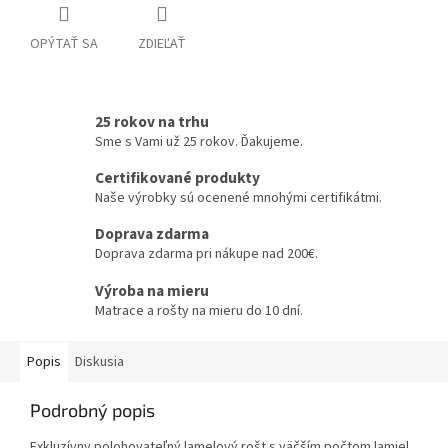
OPÝTAŤ SA
ZDIEĽAŤ
25 rokov na trhu
Sme s Vami už 25 rokov. Ďakujeme.
Certifikované produkty
Naše výrobky sú ocenené mnohými certifikátmi.
Doprava zdarma
Doprava zdarma pri nákupe nad 200€.
Výroba na mieru
Matrace a rošty na mieru do 10 dní.
Popis
Diskusia
Podrobný popis
Exkluzívny polohovateľný lamelový rošt s väčším počtom lamiel