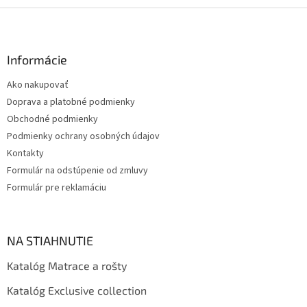
Z
á
p
ä
Informácie
t
Ako nakupovať
i
Doprava a platobné podmienky
e
Obchodné podmienky
Podmienky ochrany osobných údajov
Kontakty
Formulár na odstúpenie od zmluvy
Formulár pre reklamáciu
NA STIAHNUTIE
Katalóg Matrace a rošty
Katalóg Exclusive collection