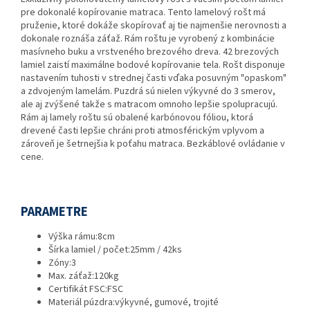
pre dokonalé kopírovanie matraca. Tento lamelový rošt má
pruženie, ktoré dokáže skopírovať aj tie najmenšie nerovnosti a
dokonale roznáša záťaž. Rám roštu je vyrobený z kombinácie
masívneho buku a vrstveného brezového dreva. 42 brezových
lamiel zaistí maximálne bodové kopírovanie tela. Rošt disponuje
nastavením tuhosti v strednej časti vďaka posuvným "opaskom"
a zdvojeným lamelám. Puzdrá sú nielen výkyvné do 3 smerov,
ale aj zvýšené takže s matracom omnoho lepšie spolupracujú.
Rám aj lamely roštu sú obalené karbónovou fóliou, ktorá
drevené časti lepšie chráni proti atmosférickým vplyvom a
zároveň je šetrnejšia k poťahu matraca. Bezkáblové ovládanie v
cene.
PARAMETRE
Výška rámu:
8cm
Šírka lamiel / počet:
25mm / 42ks
Zóny:
3
Max. záťaž:
120kg
Certifikát FSC:
FSC
Materiál púzdra:
výkyvné, gumové, trojité