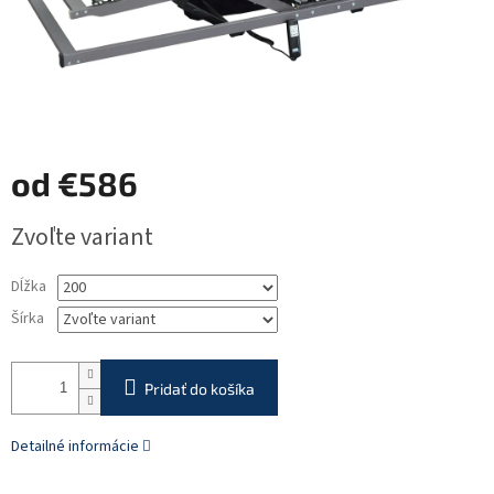
od
€586
Jednotková
Zvoľte variant
cena:
Dĺžka
Šírka
Pridať do košíka
Detailné informácie