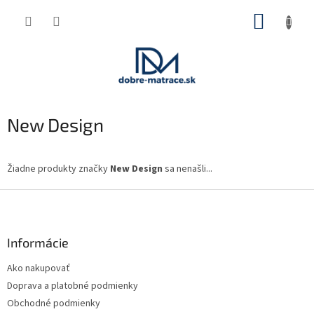
Prejsť
NÁKUP
na
obsah
KOŠÍK
New Design
Žiadne produkty značky
New Design
sa nenašli...
Z
á
p
ä
Informácie
t
Ako nakupovať
i
Doprava a platobné podmienky
e
Obchodné podmienky