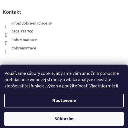
Kontakt
info
@
dobre-matrace.sk
0908 777 700
Dobré matrace
dobrematrace
Facebook
Používame súbory cookie, aby sme vám umožnili pohodlné
prehliadanie webovej stránky a vďaka analýze neustále
zlepšovali jej funkcie, výkon a použiteľnosť.
Viac informácií
Vytvoril Shoptet
Nastavenie
Copyright 2026
dobre-matrace.sk
. Všetky práva vyhradené.
UPOZORNENIE: AKTUÁLNA DODACIA LEHOTA NA MATRACE, ROŠTY A
Súhlasím
Upraviť nastavenie cookies
DOPLNKY - 20 PRACOVNÝCH DNÍ