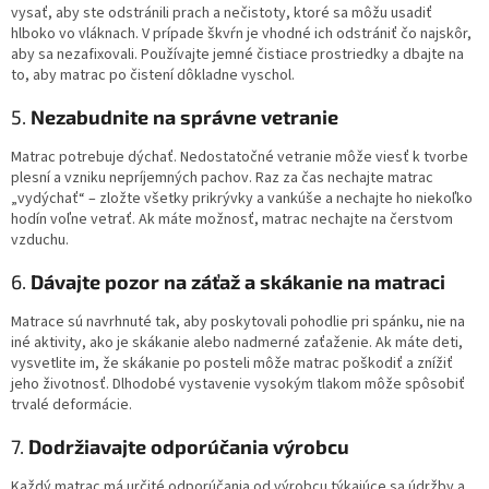
vysať, aby ste odstránili prach a nečistoty, ktoré sa môžu usadiť
hlboko vo vláknach. V prípade škvŕn je vhodné ich odstrániť čo najskôr,
aby sa nezafixovali. Používajte jemné čistiace prostriedky a dbajte na
to, aby matrac po čistení dôkladne vyschol.
5.
Nezabudnite na správne vetranie
Matrac potrebuje dýchať. Nedostatočné vetranie môže viesť k tvorbe
plesní a vzniku nepríjemných pachov. Raz za čas nechajte matrac
„vydýchať“ – zložte všetky prikrývky a vankúše a nechajte ho niekoľko
hodín voľne vetrať. Ak máte možnosť, matrac nechajte na čerstvom
vzduchu.
6.
Dávajte pozor na záťaž a skákanie na matraci
Matrace sú navrhnuté tak, aby poskytovali pohodlie pri spánku, nie na
iné aktivity, ako je skákanie alebo nadmerné zaťaženie. Ak máte deti,
vysvetlite im, že skákanie po posteli môže matrac poškodiť a znížiť
jeho životnosť. Dlhodobé vystavenie vysokým tlakom môže spôsobiť
trvalé deformácie.
7.
Dodržiavajte odporúčania výrobcu
Každý matrac má určité odporúčania od výrobcu týkajúce sa údržby a