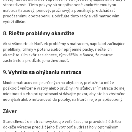
starostlivosti. Tieto pokyny sú prispôsobené konkrétnemu typu
matraca (latexový, penový, pružinový) a pomáhajú predchádzať
predčasnému opotrebeniu. Dodržujte tieto rady a váš matrac vám
vydrží dlhšie.
8.
Riešte problémy okamžite
Ak si všimnete akékoľvek problémy s matracom, napríklad začínajúce
priehlbiny, trhliny v poťahu alebo nepríjemné pachy, riešte ich
okamžite. Čím skôr zasiahnete, tým väčšia je šanca, že matrac
zachránite a predĺžite jeho životnosť.
9.
Vyhnite sa ohýbaniu matraca
Mnoho matracov nie je určených na ohýbanie, pretože to môže
poškodiť vnútorné vrstvy alebo pružiny. Pri sťahovaní matraca do inej
miestnosti alebo pri upratovaní si dávajte pozor, aby ste ho zbytočne
neohýbali alebo netvarovali do polohy, na ktorú nie je prispôsobený.
Záver
Starostlivosť o matrac nevyžaduje veľa času, no pravidelná údržba
dokáže výrazne predĺžiť jeho životnosť a udržať ho v optimálnom