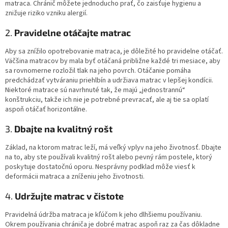
matraca. Chránič môžete jednoducho prať, čo zaisťuje hygienu a
znižuje riziko vzniku alergií.
2.
Pravidelne otáčajte matrac
Aby sa znížilo opotrebovanie matraca, je dôležité ho pravidelne otáčať.
Väčšina matracov by mala byť otáčaná približne každé tri mesiace, aby
sa rovnomerne rozložil tlak na jeho povrch. Otáčanie pomáha
predchádzať vytváraniu priehlbín a udržiava matrac v lepšej kondícii.
Niektoré matrace sú navrhnuté tak, že majú „jednostrannú“
konštrukciu, takže ich nie je potrebné prevracať, ale aj tie sa oplatí
aspoň otáčať horizontálne.
3.
Dbajte na kvalitný rošt
Základ, na ktorom matrac leží, má veľký vplyv na jeho životnosť. Dbajte
na to, aby ste používali kvalitný rošt alebo pevný rám postele, ktorý
poskytuje dostatočnú oporu. Nesprávny podklad môže viesť k
deformácii matraca a zníženiu jeho životnosti.
4.
Udržujte matrac v čistote
Pravidelná údržba matraca je kľúčom k jeho dlhšiemu používaniu.
Okrem používania chrániča je dobré matrac aspoň raz za čas dôkladne