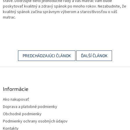
stave. Dodržujte tieto jednoduché rady a váš matrac vám bude
poskytovať kvalitný a zdravý spánok po mnoho rokov. Nezabudnite, že
kvalitný spánok začína správnym výberom a starostlivosťou o váš
matrac.
PREDCHÁDZAJÚCI ČLÁNOK
ĎALŠÍ ČLÁNOK
Z
á
p
ä
Informácie
t
Ako nakupovať
i
Doprava a platobné podmienky
e
Obchodné podmienky
Podmienky ochrany osobných údajov
Kontakty