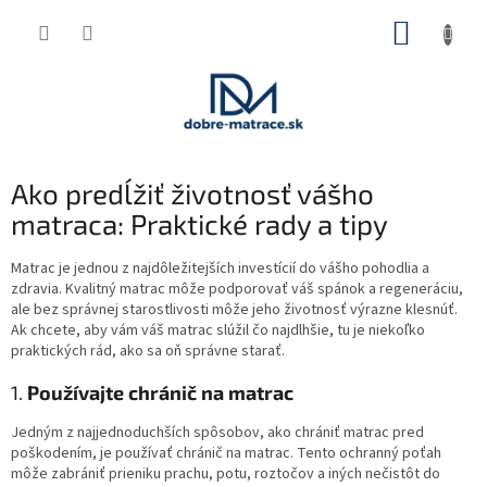
Prejsť
NÁKUP
na
obsah
KOŠÍK
Ako predĺžiť životnosť vášho
matraca: Praktické rady a tipy
Matrac je jednou z najdôležitejších investícií do vášho pohodlia a
zdravia. Kvalitný matrac môže podporovať váš spánok a regeneráciu,
ale bez správnej starostlivosti môže jeho životnosť výrazne klesnúť.
Ak chcete, aby vám váš matrac slúžil čo najdlhšie, tu je niekoľko
praktických rád, ako sa oň správne starať.
1.
Používajte chránič na matrac
Jedným z najjednoduchších spôsobov, ako chrániť matrac pred
poškodením, je používať chránič na matrac. Tento ochranný poťah
môže zabrániť prieniku prachu, potu, roztočov a iných nečistôt do